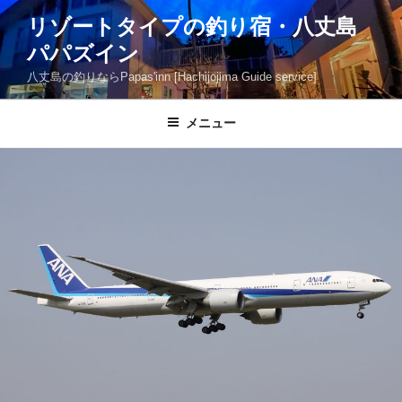
コ
リゾートタイプの釣り宿・八丈島
ン
パパズイン
テ
ン
八丈島の釣りならPapas'inn [Hachijojima Guide service]
ツ
へ
メニュー
ス
キ
ッ
プ