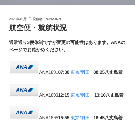
投
2020年10月9日
投稿者:
PAPASINN
稿
航空便・就航状況
日:
通常通り3便体制ですが変更の可能性はあります。ANAの
ページでお確かめください。
ANA1891
07:30
東京/羽田
08:25八丈島着
ANA1893
12:15
東京/羽田
13:10八丈島着
ANA1895
15:55
東京/羽田
16:45八丈島着