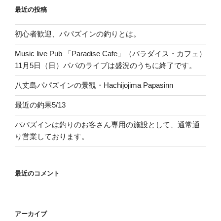
最近の投稿
初心者歓迎、パパズインの釣りとは。
Music live Pub 「Paradise Cafe」（パラダイス・カフェ）
11月5日（日）パパのライブは盛況のうちに終了です。
八丈島パパズインの景観・Hachijojima Papasinn
最近の釣果5/13
パパズインは釣りのお客さん専用の施設として、通常通
り営業しております。
最近のコメント
アーカイブ